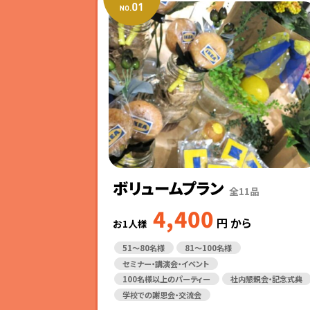
ボリュームプラン
全11品
4,400
円
から
お1人様
51～80名様
81～100名様
セミナー・講演会・イベント
100名様以上のパーティー
社内懇親会・記念式典
学校での謝恩会・交流会