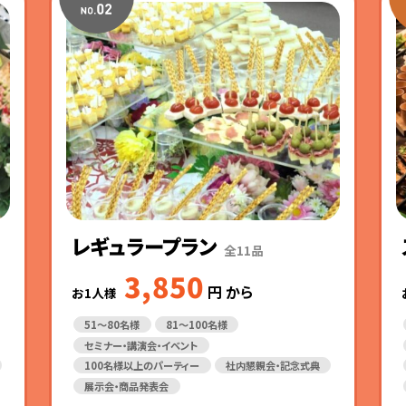
レギュラープラン
全11品
3,850
円
から
お1人様
51～80名様
81～100名様
セミナー・講演会・イベント
100名様以上のパーティー
社内懇親会・記念式典
展示会・商品発表会