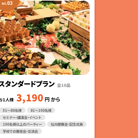
スタンダードプラン
全10品
3,190
円
から
お1人様
51～80名様
81～100名様
セミナー・講演会・イベント
100名様以上のパーティー
社内懇親会・記念式典
学校での謝恩会・交流会