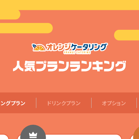
グ
グ
グ
オレンジケータリング
オレンジケータリング
オレンジケータリング
オレンジケータリング
甲府
名古屋
神戸
三重
町
山梨県甲府２丁目２－１
愛知県名古屋市中村区名駅
兵庫県神戸市中央区中町通3
三重県四日市市諏訪栄町7-
３丁目２４−８
丁目1-16
34
リングプラン
ドリンク
プラン
オプション