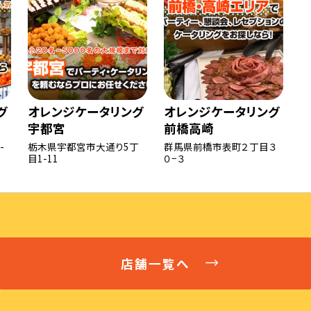
グ
オレンジケータリング
オレンジケータリング
宇都宮
前橋高崎
-
栃木県宇都宮市大通り5丁
群馬県前橋市表町２丁目３
目1-11
０−３
山梨
愛知
兵庫
三重
店舗一覧へ