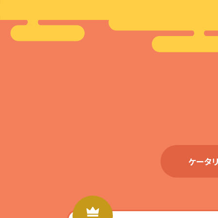
オレンジケータリング
オレンジケータリング
オレンジケータリング
オレンジケータリング
オレンジケータリング
オレンジケータリング
オレンジケータリン
オレンジケータリン
オレンジケータリン
仙台
新潟
岐阜
大阪
岡山
福岡
金沢
静岡
京都
宮城県仙台市青葉区本町１
新潟県新潟市中央区天神1丁
岐阜県岐阜市長住町２丁目３
大阪府大阪市北区梅田3丁目
岡山県岡山市北区中山下1丁
福岡県福岡市博多区博多駅
石川県金沢市此花町５−６
静岡県静岡市葵区伝馬町１
京都府京都市下京区大黒
丁目５−２８
目1
1-3
目11-15
前２丁目１９−１７
−２
227
ケータ