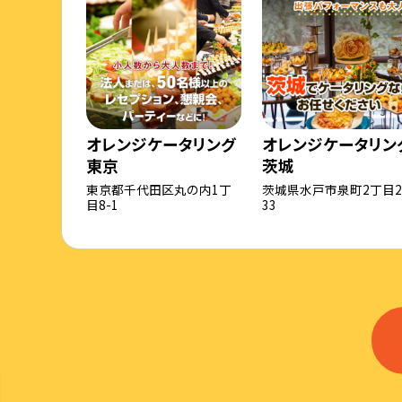
オレンジケータリング
オレンジケータリン
東京
茨城
東京都千代田区丸の内1丁
茨城県水戸市泉町2丁目2
目8-1
33
宮城
新潟
岐阜
大阪
岡山
福岡
石川
静岡
京都
店舗がありません