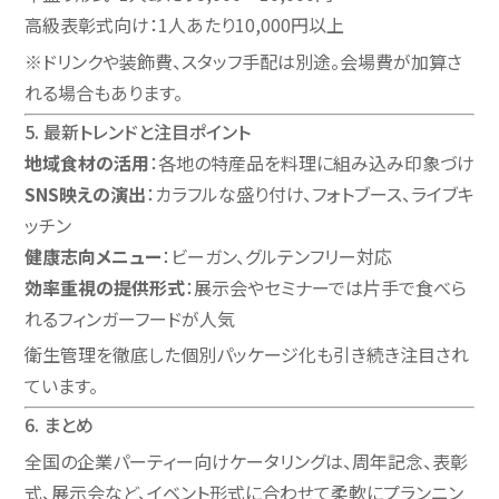
高級表彰式向け：1人あたり10,000円以上
※ドリンクや装飾費、スタッフ手配は別途。会場費が加算さ
れる場合もあります。
5. 最新トレンドと注目ポイント
地域食材の活用
：各地の特産品を料理に組み込み印象づけ
SNS映えの演出
：カラフルな盛り付け、フォトブース、ライブキ
ッチン
健康志向メニュー
：ビーガン、グルテンフリー対応
効率重視の提供形式
：展示会やセミナーでは片手で食べら
れるフィンガーフードが人気
衛生管理を徹底した個別パッケージ化も引き続き注目され
ています。
6. まとめ
全国の企業パーティー向けケータリングは、周年記念、表彰
式、展示会など、イベント形式に合わせて柔軟にプランニン