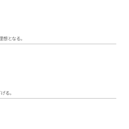
理想となる。
げる。