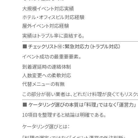
大規模イベント対応実績
ホテル・オフィスビル対応経験
屋外イベント対応経験
実績はトラブル率に直結する。
■ チェックリスト⑩：緊急対応力（トラブル対応）
イベント成功の最重要要素。
到着遅延時の連絡体制
人数変更への柔軟対応
代替メニューの有無
この部分が弱い業者は、どれだけ料理が良くてもリスク
■ ケータリング選びの本質は「料理」ではなく「運営力」
10項目を整理すると結論は明確である。
ケータリング選びとは：
「料理の選定」ではなく「イベント運営の外注判断」