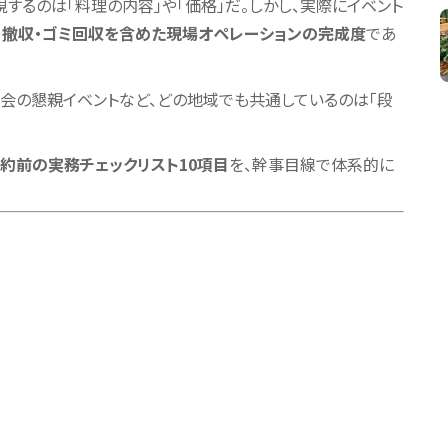
するのは「料理の内容」や「価格」だ。しかし、実際にイベント
・撤収・ゴミ回収を含めた現場オペレーションの完成度
であ
示会の懇親イベントなど、どの地域でも共通しているのは「段
約前の実務チェックリスト10項目
を、幹事目線で体系的に